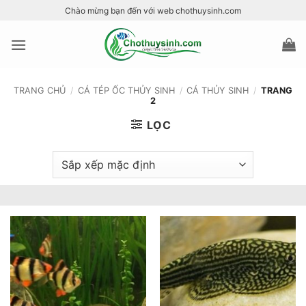
Bỏ
Chào mừng bạn đến với web chothuysinh.com
qua
nội
dung
TRANG CHỦ
/
CÁ TÉP ỐC THỦY SINH
/
CÁ THỦY SINH
/
TRANG
2
LỌC