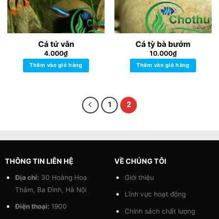
Cá tứ vân
Cá tỳ bà bướm
4.000
₫
10.000
₫
Thêm vào giỏ hàng
Thêm vào giỏ hàng
1
2
THÔNG TIN LIÊN HỆ
VỀ CHÚNG TÔI
Địa chỉ:
30 Hoàng Hoa
Giới thiệu
Thám, Ba Đình, Hà Nội
Lĩnh vực hoạt động
Điện thoại:
1900
Chính sách chất lượng