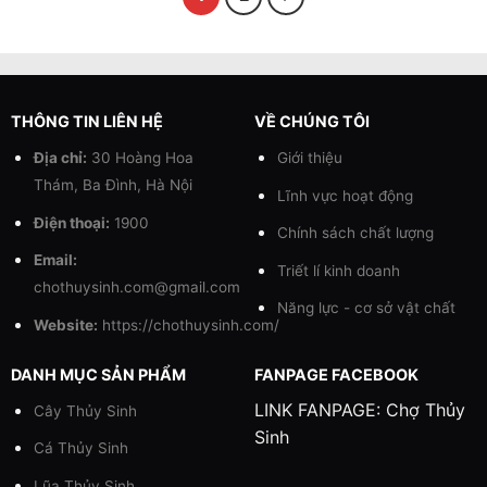
THÔNG TIN LIÊN HỆ
VỀ CHÚNG TÔI
Địa chỉ:
30 Hoàng Hoa
Giới thiệu
Thám, Ba Đình, Hà Nội
Lĩnh vực hoạt động
Điện thoại:
1900
Chính sách chất lượng
Email:
Triết lí kinh doanh
chothuysinh.com@gmail.com
Năng lực - cơ sở vật chất
Website:
https://chothuysinh.com/
DANH MỤC SẢN PHẨM
FANPAGE FACEBOOK
LINK FANPAGE:
Chợ Thủy
Cây Thủy Sinh
Sinh
Cá Thủy Sinh
Lũa Thủy Sinh