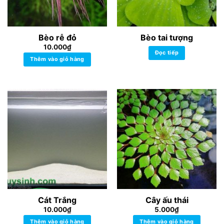
Bèo rễ đỏ
Bèo tai tượng
10.000
₫
Đọc tiếp
Thêm vào giỏ hàng
Cát Trắng
Cây ấu thái
10.000
₫
5.000
₫
Thêm vào giỏ hàng
Thêm vào giỏ hàng