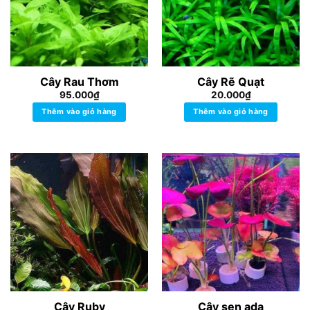
Cây Rau Thơm
Cây Rẽ Quạt
95.000
₫
20.000
₫
Thêm vào giỏ hàng
Thêm vào giỏ hàng
Cây Ruby
Cây sen ada