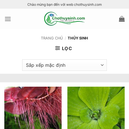
Bỏ
Chào mừng bạn đến với web chothuysinh.com
qua
nội
dung
TRANG CHỦ
/
THỦY SINH
LỌC