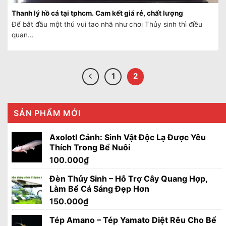
Thanh lý hồ cá tại tphcm. Cam kết giá rẻ, chất lượng
Để bắt đầu một thú vui tao nhã như chơi Thủy sinh thì điều
quan...
1
2
SẢN PHẨM MỚI
Axolotl Cảnh: Sinh Vật Độc Lạ Được Yêu
Thích Trong Bể Nuôi
100.000
₫
Đèn Thủy Sinh – Hỗ Trợ Cây Quang Hợp,
Làm Bể Cá Sáng Đẹp Hơn
150.000
₫
Tép Amano – Tép Yamato Diệt Rêu Cho Bể