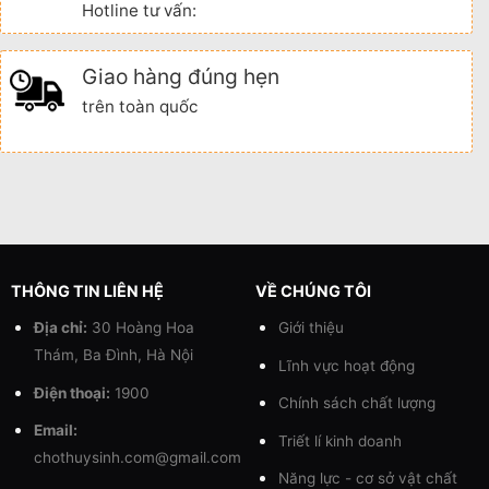
Hotline tư vấn:
Giao hàng đúng hẹn
trên toàn quốc
THÔNG TIN LIÊN HỆ
VỀ CHÚNG TÔI
Địa chỉ:
30 Hoàng Hoa
Giới thiệu
Thám, Ba Đình, Hà Nội
Lĩnh vực hoạt động
Điện thoại:
1900
Chính sách chất lượng
Email:
Triết lí kinh doanh
chothuysinh.com@gmail.com
Năng lực - cơ sở vật chất