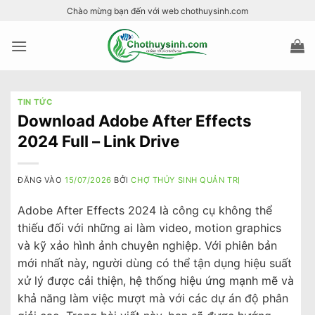
Bỏ
Chào mừng bạn đến với web chothuysinh.com
qua
nội
dung
TIN TỨC
Download Adobe After Effects
2024 Full – Link Drive
ĐĂNG VÀO
15/07/2026
BỞI
CHỢ THỦY SINH QUẢN TRỊ
Adobe After Effects 2024 là công cụ không thể
thiếu đối với những ai làm video, motion graphics
và kỹ xảo hình ảnh chuyên nghiệp. Với phiên bản
mới nhất này, người dùng có thể tận dụng hiệu suất
xử lý được cải thiện, hệ thống hiệu ứng mạnh mẽ và
khả năng làm việc mượt mà với các dự án độ phân