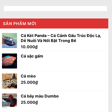
SẢN PHẨM MỚI
Cá Két Panda – Cá Cảnh Gấu Trúc Độc Lạ,
Dễ Nuôi Và Nổi Bật Trong Bể
10.000
₫
Cá sặc gấm
Cá mèo
25.000
₫
Cá bảy màu Dumbo
25.000
₫