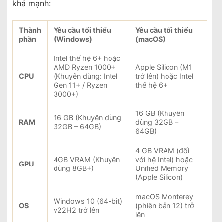
khá mạnh:
Thành
Yêu cầu tối thiểu
Yêu cầu tối thiểu
phần
(Windows)
(macOS)
Intel thế hệ 6+ hoặc
AMD Ryzen 1000+
Apple Silicon (M1
CPU
(Khuyên dùng: Intel
trở lên) hoặc Intel
Gen 11+ / Ryzen
thế hệ 6+
3000+)
16 GB (Khuyên
16 GB (Khuyên dùng
RAM
dùng 32GB –
32GB – 64GB)
64GB)
4 GB VRAM (đối
4GB VRAM (Khuyên
với hệ Intel) hoặc
GPU
dùng 8GB+)
Unified Memory
(Apple Silicon)
macOS Monterey
Windows 10 (64-bit)
OS
(phiên bản 12) trở
v22H2 trở lên
lên