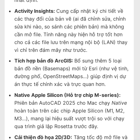
nhất định.
Activity Insights:
Cung cấp nhật ký chi tiết về
các thay đổi của bản vẽ (ai đã chỉnh sửa, chỉnh
sửa khi nào, so sánh các phiên bản) mà không
cần mở file. Tính năng này hiện hỗ trợ tốt hơn
cho cả các file lưu trên mạng nội bộ (LAN) thay
vì chỉ trên đám mây như trước.
Tích hợp bản đồ ArcGIS:
Bổ sung thêm 5 loại
bản đồ nền (Basemaps) mới từ Esri (như vệ tinh,
đường phố, OpenStreetMaps…) giúp định vị dự
án thực tế chính xác và trực quan hơn.
Native Apple Silicon (Hỗ trợ chip M-series):
Phiên bản AutoCAD 2025 cho Mac chạy
Native
hoàn toàn trên các chip Apple Silicon (M1, M2,
M3…), mang lại hiệu suất vượt trội so với chạy
qua trình giả lập Rosetta trước đây.
Cải thiện đồ họa 2D/3D:
Tăng tốc độ mở file và