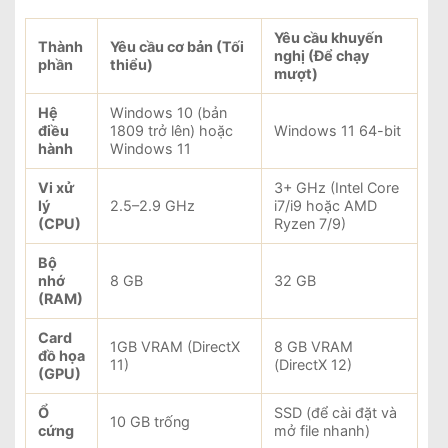
Yêu cầu khuyến
Thành
Yêu cầu cơ bản (Tối
nghị (Để chạy
phần
thiểu)
mượt)
Hệ
Windows 10 (bản
điều
1809 trở lên) hoặc
Windows 11 64-bit
hành
Windows 11
Vi xử
3+ GHz (Intel Core
lý
2.5–2.9 GHz
i7/i9 hoặc AMD
(CPU)
Ryzen 7/9)
Bộ
nhớ
8 GB
32 GB
(RAM)
Card
1GB VRAM (DirectX
8 GB VRAM
đồ họa
11)
(DirectX 12)
(GPU)
Ổ
SSD (để cài đặt và
10 GB trống
cứng
mở file nhanh)