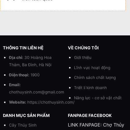
THÔNG TIN LIÊN HỆ
VỀ CHÚNG TÔI
Địa chỉ:
30 Hoàng Hoa
Giới thiệu
Thám, Ba Đình, Hà Nội
Lĩnh vực hoạt động
Điện thoại:
1900
Chính sách chất lượng
Email:
Triết lí kinh doanh
chothuysinh.com@gmail.com
Năng lực - cơ sở vật chất
Website:
https://chothuysinh.com/
DANH MỤC SẢN PHẨM
FANPAGE FACEBOOK
LINK FANPAGE:
Chợ Thủy
Cây Thủy Sinh