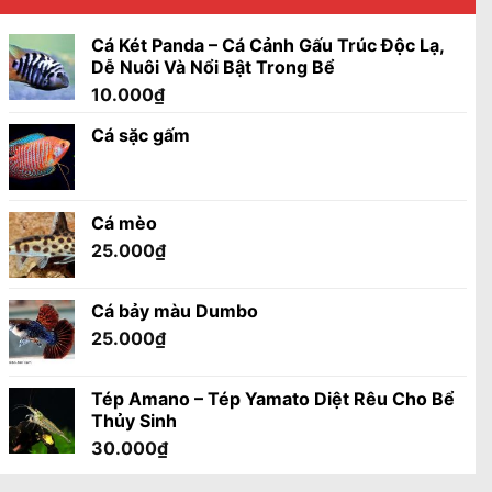
Cá Két Panda – Cá Cảnh Gấu Trúc Độc Lạ,
Dễ Nuôi Và Nổi Bật Trong Bể
10.000
₫
Cá sặc gấm
Cá mèo
25.000
₫
Cá bảy màu Dumbo
25.000
₫
Tép Amano – Tép Yamato Diệt Rêu Cho Bể
Thủy Sinh
30.000
₫