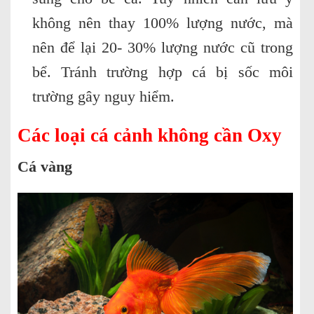
không nên thay 100% lượng nước, mà
nên để lại 20- 30% lượng nước cũ trong
bể. Tránh trường hợp cá bị sốc môi
trường gây nguy hiểm.
Các loại cá cảnh không cần Oxy
Cá vàng