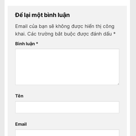
Để lại một bình luận
Email của bạn sẽ không được hiển thị công
khai.
Các trường bắt buộc được đánh dấu
*
Bình luận
*
Tên
Email