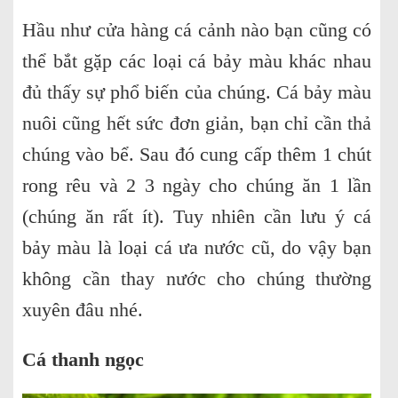
Hầu như cửa hàng cá cảnh nào bạn cũng có
thể bắt gặp các loại cá bảy màu khác nhau
đủ thấy sự phổ biến của chúng. Cá bảy màu
nuôi cũng hết sức đơn giản, bạn chỉ cần thả
chúng vào bể. Sau đó cung cấp thêm 1 chút
rong rêu và 2 3 ngày cho chúng ăn 1 lần
(chúng ăn rất ít). Tuy nhiên cần lưu ý cá
bảy màu là loại cá ưa nước cũ, do vậy bạn
không cần thay nước cho chúng thường
xuyên đâu nhé.
Cá thanh ngọc