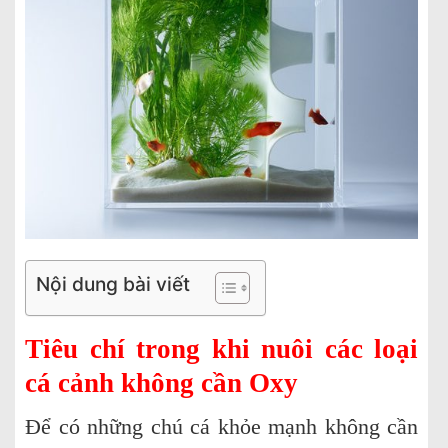
Nội dung bài viết
Tiêu chí trong khi nuôi các loại
cá cảnh không cần Oxy
Để có những chú cá khỏe mạnh không cần