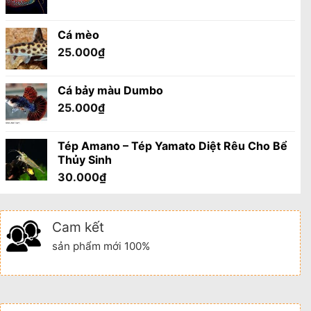
Cá mèo
25.000
₫
Cá bảy màu Dumbo
25.000
₫
Tép Amano – Tép Yamato Diệt Rêu Cho Bể
Thủy Sinh
30.000
₫
Cam kết
sản phẩm mới 100%