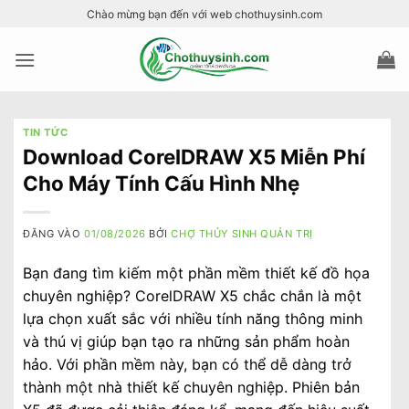
Bỏ
Chào mừng bạn đến với web chothuysinh.com
qua
nội
dung
TIN TỨC
Download CorelDRAW X5 Miễn Phí
Cho Máy Tính Cấu Hình Nhẹ
ĐĂNG VÀO
01/08/2026
BỞI
CHỢ THỦY SINH QUẢN TRỊ
Bạn đang tìm kiếm một phần mềm thiết kế đồ họa
chuyên nghiệp? CorelDRAW X5 chắc chắn là một
lựa chọn xuất sắc với nhiều tính năng thông minh
và thú vị giúp bạn tạo ra những sản phẩm hoàn
hảo. Với phần mềm này, bạn có thể dễ dàng trở
thành một nhà thiết kế chuyên nghiệp. Phiên bản