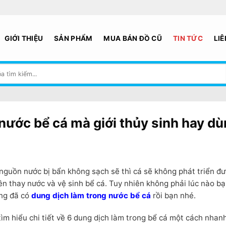
GIỚI THIỆU
SẢN PHẨM
MUA BÁN ĐỒ CŨ
TIN TỨC
LIÊ
nước bể cá mà giới thủy sinh hay d
guồn nước bị bẩn không sạch sẽ thì cá sẽ không phát triển đượ
n thay nước và vệ sinh bể cá. Tuy nhiên không phải lúc nào b
ắng đã có
dung dịch làm trong nước bể cá
rồi bạn nhé.
tìm hiểu chi tiết về 6 dung dịch làm trong bể cá một cách nhan