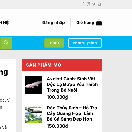
N HỆ
Đăng nhập
Giỏ hàng
1900
chothuysinh
SẢN PHẨM MỚI
ùng
Axolotl Cảnh: Sinh Vật
Độc Lạ Được Yêu Thích
Trong Bể Nuôi
100.000
₫
c, vì
ạn
Đèn Thủy Sinh – Hỗ Trợ
Cây Quang Hợp, Làm
Bể Cá Sáng Đẹp Hơn
150.000
₫
h và