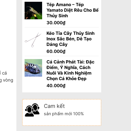
Tép Amano – Tép
Yamato Diệt Rêu Cho Bể
Thủy Sinh
30.000
₫
Kéo Tỉa Cây Thủy Sinh
Inox Sắc Bén, Dễ Tạo
Dáng Cây
60.000
₫
Cá Cảnh Phát Tài: Đặc
Điểm, Ý Nghĩa, Cách
ể cá
Nuôi Và Kinh Nghiệm
Chọn Cá Khỏe Đẹp
ng vòng
40.000
₫
Cam kết
sản phẩm mới 100%