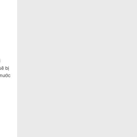
i
sẽ bị
 nước