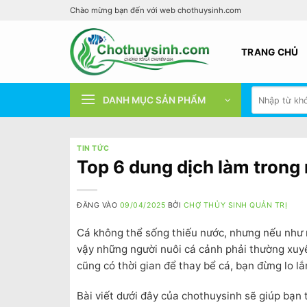
Bỏ
Chào mừng bạn đến với web chothuysinh.com
qua
nội
TRANG CHỦ
dung
Tìm
DANH MỤC SẢN PHẨM
kiếm:
TIN TỨC
Top 6 dung dịch làm trong 
ĐĂNG VÀO
09/04/2025
BỞI
CHỢ THỦY SINH QUẢN TRỊ
Cá không thể sống thiếu nước, nhưng nếu như n
vậy những người nuôi cá cảnh phải thường xuyê
cũng có thời gian để thay bể cá, bạn đừng lo l
Bài viết dưới đây của chothuysinh sẽ giúp bạn 