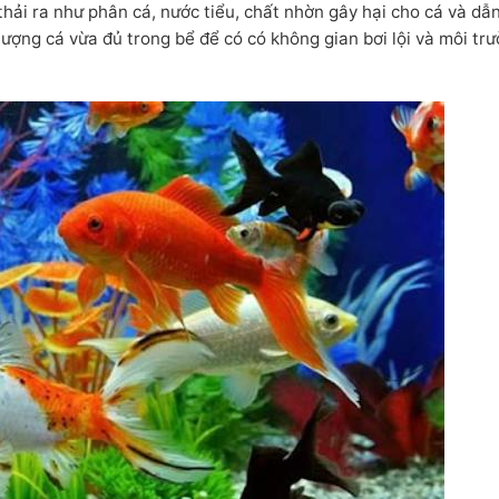
thải ra như phân cá, nước tiểu, chất nhờn gây hại cho cá và dẫ
 lượng cá vừa đủ trong bể để có có không gian bơi lội và môi tr