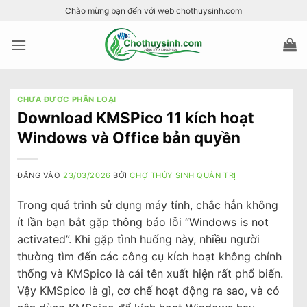
Bỏ
Chào mừng bạn đến với web chothuysinh.com
qua
nội
dung
CHƯA ĐƯỢC PHÂN LOẠI
Download KMSPico 11 kích hoạt
Windows và Office bản quyền
ĐĂNG VÀO
23/03/2026
BỞI
CHỢ THỦY SINH QUẢN TRỊ
Trong quá trình sử dụng máy tính, chắc hẳn không
ít lần bạn bắt gặp thông báo lỗi “Windows is not
activated”. Khi gặp tình huống này, nhiều người
thường tìm đến các công cụ kích hoạt không chính
thống và KMSpico là cái tên xuất hiện rất phổ biến.
Vậy KMSpico là gì, cơ chế hoạt động ra sao, và có