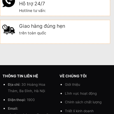
Hỗ trợ 24/7
Hotline tư vấn:
Giao hàng đúng hẹn
trên toàn quốc
THÔNG TIN LIÊN HỆ
VỀ CHÚNG TÔI
Địa chỉ:
30 Hoàng Hoa
Giới thiệu
Thám, Ba Đình, Hà Nội
Lĩnh vực hoạt động
Điện thoại:
1900
Chính sách chất lượng
Email:
Triết lí kinh doanh