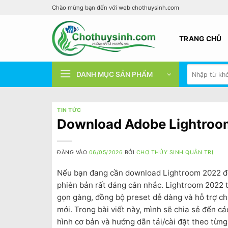
Bỏ
Chào mừng bạn đến với web chothuysinh.com
qua
nội
TRANG CHỦ
dung
Tìm
DANH MỤC SẢN PHẨM
kiếm:
TIN TỨC
Download Adobe Lightroom
ĐĂNG VÀO
06/05/2026
BỞI
CHỢ THỦY SINH QUẢN TRỊ
Nếu bạn đang cần download Lightroom 2022 để 
phiên bản rất đáng cân nhắc. Lightroom 2022 t
gọn gàng, đồng bộ preset dễ dàng và hỗ trợ ch
mới. Trong bài viết này, mình sẽ chia sẻ đến 
hình cơ bản và hướng dẫn tải/cài đặt theo từng