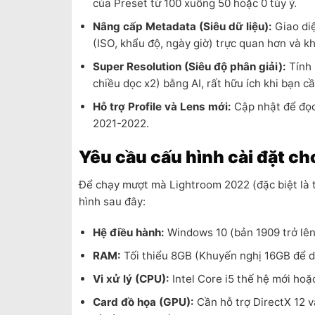
của Preset từ 100 xuống 50 hoặc 0 tùy ý.
Nâng cấp Metadata (Siêu dữ liệu):
Giao diệ
(ISO, khẩu độ, ngày giờ) trực quan hơn và k
Super Resolution (Siêu độ phân giải):
Tính 
chiều dọc x2) bằng AI, rất hữu ích khi bạn cầ
Hỗ trợ Profile và Lens mới:
Cập nhật để đọc
2021-2022.
Yêu cầu cấu hình cài đặt c
Để chạy mượt mà Lightroom 2022 (đặc biệt là 
hình sau đây:
Hệ điều hành:
Windows 10 (bản 1909 trở lên
RAM:
Tối thiểu 8GB (Khuyến nghị 16GB để d
Vi xử lý (CPU):
Intel Core i5 thế hệ mới ho
Card đồ họa (GPU):
Cần hỗ trợ DirectX 12 