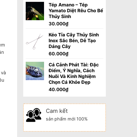
Tép Amano – Tép
Yamato Diệt Rêu Cho Bể
Thủy Sinh
30.000
₫
Kéo Tỉa Cây Thủy Sinh
Inox Sắc Bén, Dễ Tạo
iệm
Dáng Cây
ân
60.000
₫
Cá Cảnh Phát Tài: Đặc
Điểm, Ý Nghĩa, Cách
 và
Nuôi Và Kinh Nghiệm
êu
Chọn Cá Khỏe Đẹp
40.000
₫
Cam kết
sản phẩm mới 100%