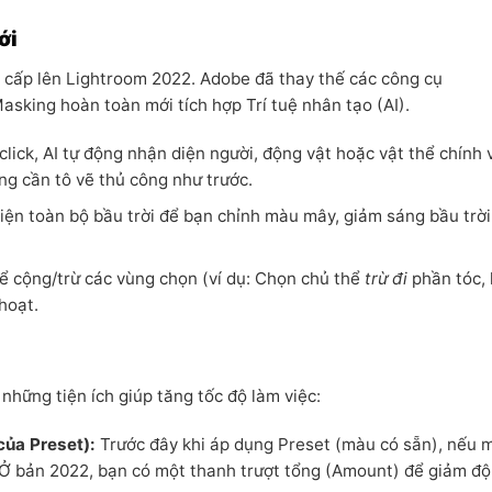
ới
g cấp lên Lightroom 2022. Adobe đã thay thế các công cụ
sking hoàn toàn mới tích hợp Trí tuệ nhân tạo (AI).
 click, AI tự động nhận diện người, động vật hoặc vật thể chính 
g cần tô vẽ thủ công như trước.
ện toàn bộ bầu trời để bạn chỉnh màu mây, giảm sáng bầu trờ
ể cộng/trừ các vùng chọn (ví dụ: Chọn chủ thể
trừ đi
phần tóc,
hoạt.
hững tiện ích giúp tăng tốc độ làm việc:
ủa Preset):
Trước đây khi áp dụng Preset (màu có sẵn), nếu 
. Ở bản 2022, bạn có một thanh trượt tổng (Amount) để giảm đ