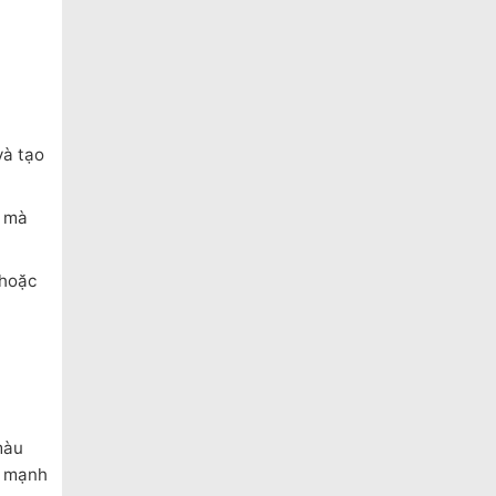
và tạo
i mà
 hoặc
màu
ộ mạnh