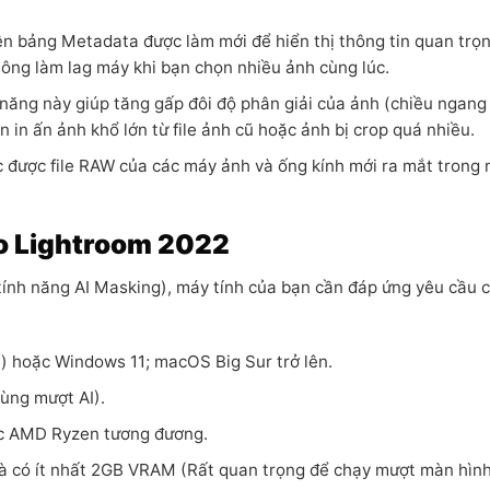
n bảng Metadata được làm mới để hiển thị thông tin quan trọ
hông làm lag máy khi bạn chọn nhiều ảnh cùng lúc.
năng này giúp tăng gấp đôi độ phân giải của ảnh (chiều ngang 
n in ấn ảnh khổ lớn từ file ảnh cũ hoặc ảnh bị crop quá nhiều.
 được file RAW của các máy ảnh và ống kính mới ra mắt trong
ho Lightroom 2022
tính năng AI Masking), máy tính của bạn cần đáp ứng yêu cầu 
) hoặc Windows 11; macOS Big Sur trở lên.
ùng mượt AI).
ặc AMD Ryzen tương đương.
và có ít nhất 2GB VRAM (Rất quan trọng để chạy mượt màn hìn