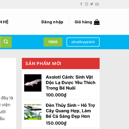
N HỆ
Đăng nhập
Giỏ hàng
1900
chothuysinh
SẢN PHẨM MỚI
Axolotl Cảnh: Sinh Vật
Độc Lạ Được Yêu Thích
Trong Bể Nuôi
100.000
₫
 đây là
 viện
Đèn Thủy Sinh – Hỗ Trợ
Cây Quang Hợp, Làm
ười
Bể Cá Sáng Đẹp Hơn
cấu
150.000
₫