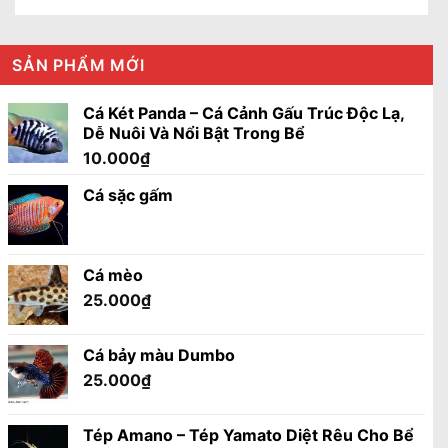
SẢN PHẨM MỚI
Cá Két Panda – Cá Cảnh Gấu Trúc Độc Lạ,
Dễ Nuôi Và Nổi Bật Trong Bể
10.000
₫
Cá sặc gấm
Cá mèo
25.000
₫
Cá bảy màu Dumbo
25.000
₫
Tép Amano – Tép Yamato Diệt Rêu Cho Bể