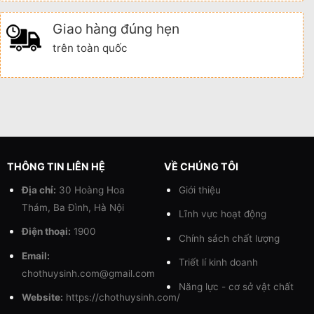
Giao hàng đúng hẹn
trên toàn quốc
THÔNG TIN LIÊN HỆ
VỀ CHÚNG TÔI
Địa chỉ:
30 Hoàng Hoa
Giới thiệu
Thám, Ba Đình, Hà Nội
Lĩnh vực hoạt động
Điện thoại:
1900
Chính sách chất lượng
Email:
Triết lí kinh doanh
chothuysinh.com@gmail.com
Năng lực - cơ sở vật chất
Website:
https://chothuysinh.com/