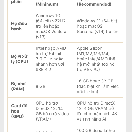
phần
(Minimum)
(Recommended)
Windows 10
(64-bit) v22H2
Windows 11 (64-bit)
Hệ điều
trở lên hoặc
hoặc macOS
hành
macOS Ventura
Sonoma (v14) trở lên
(v13)
Intel hoặc AMD
Apple Silicon
hỗ trợ 64-bit;
(M1/M2/M3/M4)
Bộ vi xử
2.0 GHz hoặc
hoặc Intel/AMD thế
lý (CPU)
nhanh hơn với
hệ mới nhất (có hỗ
SSE 4.2
trợ AI/NPU)
16 GB hoặc 32 GB
Bộ nhớ
8 GB
(đặc biệt khi làm việc
(RAM)
với file lớn)
GPU hỗ trợ
GPU hỗ trợ DirectX
Card đồ
DirectX 12; 1.5
12; 4 GB VRAM trở
họa
GB bộ nhớ video
lên cho màn hình 4K
(GPU)
(VRAM)
và tính năng AI
100 GB dung lượng