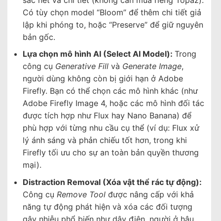
Có tùy chọn model “Bloom” để thêm chi tiết giả
lập khi phóng to, hoặc “Preserve” để giữ nguyên
bản gốc.
Lựa chọn mô hình AI (Select AI Model):
Trong
công cụ
Generative Fill
và
Generate Image
,
người dùng không còn bị giới hạn ở Adobe
Firefly. Bạn có thể chọn các mô hình khác (như
Adobe Firefly Image 4, hoặc các mô hình đối tác
được tích hợp như Flux hay Nano Banana) để
phù hợp với từng nhu cầu cụ thể (ví dụ: Flux xử
lý ánh sáng và phản chiếu tốt hơn, trong khi
Firefly tối ưu cho sự an toàn bản quyền thương
mại).
Distraction Removal (Xóa vật thể rác tự động):
Công cụ
Remove Tool
được nâng cấp với khả
năng tự động phát hiện và xóa các đối tượng
gây nhiễu phổ biến như dây điện, người ở hậu