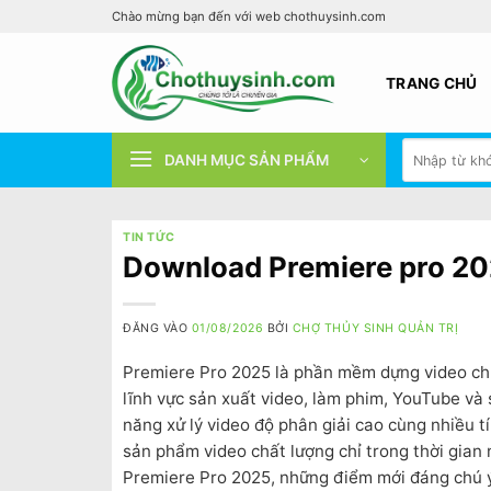
Bỏ
Chào mừng bạn đến với web chothuysinh.com
qua
nội
TRANG CHỦ
dung
Tìm
DANH MỤC SẢN PHẨM
kiếm:
TIN TỨC
Download Premiere pro 2025
ĐĂNG VÀO
01/08/2026
BỞI
CHỢ THỦY SINH QUẢN TRỊ
Premiere Pro 2025 là phần mềm dựng video ch
lĩnh vực sản xuất video, làm phim, YouTube và
năng xử lý video độ phân giải cao cùng nhiều t
sản phẩm video chất lượng chỉ trong thời gian 
Premiere Pro 2025, những điểm mới đáng chú ý 