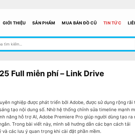
GIỚI THIỆU
SẢN PHẨM
MUA BÁN ĐỒ CŨ
TIN TỨC
LIÊ
 Full miễn phí – Link Drive
uyên nghiệp được phát triển bởi
Adobe,
được sử dụng rộng rãi 
 sáng tạo nội dung số. Nhờ hệ thống chỉnh sửa timeline mạnh m
ính năng hỗ trợ AI,
Adobe Premiere Pro
giúp người dùng tạo ra
ngắn. Trong bài viết này, mình sẽ hướng dẫn các bạn cách tải
và các lưu ý quan trọng khi cài đặt phần mềm.