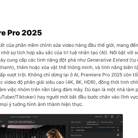
re Pro 2025
hất của phần mềm chỉnh sửa video hàng đầu thế giới, mang đế
hờ sự tích hợp sâu sắc của trí tuệ nhân tạo (AI). Nổi bật với s
 này cung cấp các tính năng đột phá như
Generative Extend
(tự
hanh), thêm hoặc xóa vật thể thông minh, và tính năng biên t
ấp vượt trội. Không chỉ dừng lại ở AI, Premiere Pro 2025 còn tố
 video độ phân giải siêu cao (4K, 8K, HDR), đồng thời tinh chỉ
làm việc nhóm trên nền tảng đám mây. Dù bạn là một nhà làm 
Tuber/Tiktoker) hay người mới bắt đầu bước chân vào lĩnh vực
 mọi ý tưởng hình ảnh thành hiện thực.