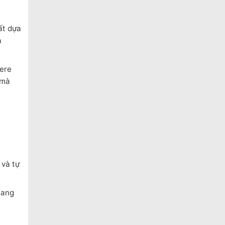
ất dựa
à
ere
 mà
 và tự
sang