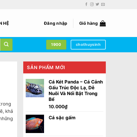
N HỆ
Đăng nhập
Giỏ hàng
1900
chothuysinh
SẢN PHẨM MỚI
Cá Két Panda – Cá Cảnh
Gấu Trúc Độc Lạ, Dễ
Nuôi Và Nổi Bật Trong
Bể
trong
10.000
₫
ẽ, khả
Cá sặc gấm
 những