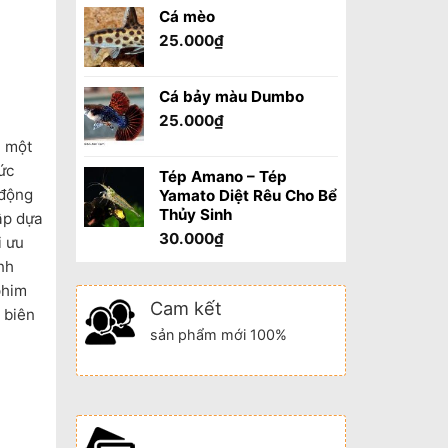
Cá mèo
25.000
₫
Cá bảy màu Dumbo
25.000
₫
n một
ức
Tép Amano – Tép
 động
Yamato Diệt Rêu Cho Bể
Thủy Sinh
ập dựa
30.000
₫
i ưu
nh
phim
Cam kết
 biên
sản phẩm mới 100%