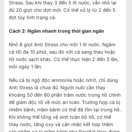
Stress. Sau khi thay 3 đến 5 lít nước, vẫn nhỏ lại
đủ 20 giọt cho đợt mới. Có thể xử lý từ 2 đến 5
đợt tùy tình trạng cá.
Cách 2: Ngâm nhanh trong thời gian ngắn
Nhỏ 8 giọt Anti Stress cho mỗi 1 lít nước. Ngâm
cá tối đa 10 phút, sau đó vớt cá sang thau hoặc
hồ nước sạch khác. Có thể thực hiện 2 đến 3 lần,
mỗi ngày 1 lần.
Nếu cá bị ngộ độc ammonia hoặc nitrit, chỉ dùng
Anti Stress là chưa đủ. Người nuôi cần thay
khoảng 50 đến 80 phần trăm nước trong hồ chính
để giảm độc tố về mức an toàn. Trường hợp cá bị
nhiễm bệnh, mầm bệnh có thể đã tồn tại trong hồ.
Khi không thể tổng vệ sinh toàn bộ hồ, có thể
thay nước, tăng oxy và cân nhắc kết hợp thêm
sản phẩm xử lý mầm bệnh như ParaKill theo đúng