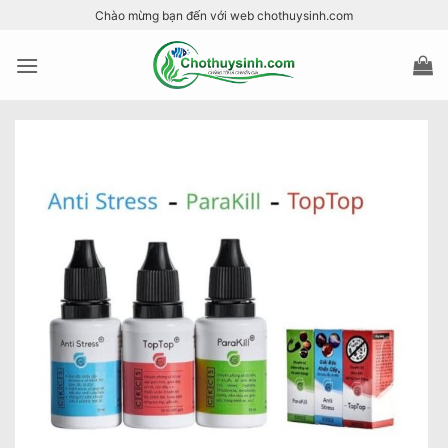
Bỏ
Chào mừng bạn đến với web chothuysinh.com
qua
nội
dung