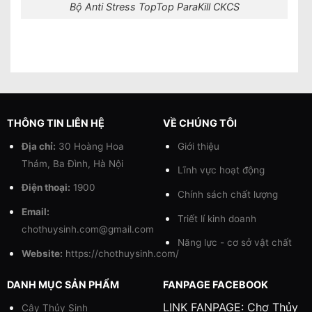
Bộ Anti Stress TopTop ParaKill CKCS
THÔNG TIN LIÊN HỆ
VỀ CHÚNG TÔI
Địa chỉ:
30 Hoàng Hoa
Giới thiệu
Thám, Ba Đình, Hà Nội
Lĩnh vực hoạt động
Điện thoại:
1900
Chính sách chất lượng
Email:
Triết lí kinh doanh
chothuysinh.com@gmail.com
Năng lực - cơ sở vật chất
Website:
https://chothuysinh.com/
DANH MỤC SẢN PHẨM
FANPAGE FACEBOOK
LINK FANPAGE:
Chợ Thủy
Cây Thủy Sinh