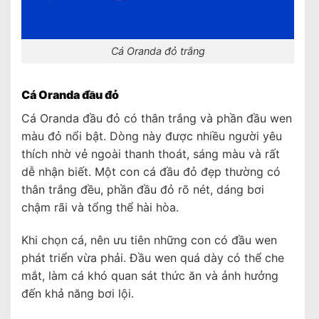
Cá Oranda đỏ trắng
Cá Oranda đầu đỏ
Cá Oranda đầu đỏ có thân trắng và phần đầu wen
màu đỏ nổi bật. Dòng này được nhiều người yêu
thích nhờ vẻ ngoài thanh thoát, sáng màu và rất
dễ nhận biết. Một con cá đầu đỏ đẹp thường có
thân trắng đều, phần đầu đỏ rõ nét, dáng bơi
chậm rãi và tổng thể hài hòa.
Khi chọn cá, nên ưu tiên những con có đầu wen
phát triển vừa phải. Đầu wen quá dày có thể che
mắt, làm cá khó quan sát thức ăn và ảnh hưởng
đến khả năng bơi lội.