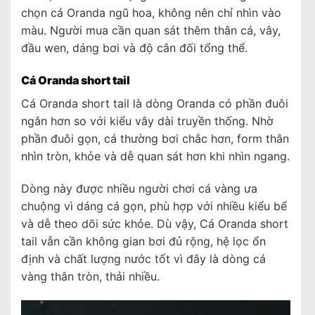
chọn cá Oranda ngũ hoa, không nên chỉ nhìn vào
màu. Người mua cần quan sát thêm thân cá, vây,
đầu wen, dáng bơi và độ cân đối tổng thể.
Cá Oranda short tail
Cá Oranda short tail là dòng Oranda có phần đuôi
ngắn hơn so với kiểu vây dài truyền thống. Nhờ
phần đuôi gọn, cá thường bơi chắc hơn, form thân
nhìn tròn, khỏe và dễ quan sát hơn khi nhìn ngang.
Dòng này được nhiều người chơi cá vàng ưa
chuộng vì dáng cá gọn, phù hợp với nhiều kiểu bể
và dễ theo dõi sức khỏe. Dù vậy, Cá Oranda short
tail vẫn cần không gian bơi đủ rộng, hệ lọc ổn
định và chất lượng nước tốt vì đây là dòng cá
vàng thân tròn, thải nhiều.