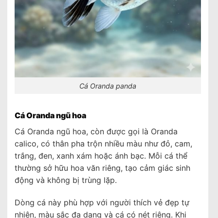
Cá Oranda panda
Cá Oranda ngũ hoa
Cá Oranda ngũ hoa, còn được gọi là Oranda
calico, có thân pha trộn nhiều màu như đỏ, cam,
trắng, đen, xanh xám hoặc ánh bạc. Mỗi cá thể
thường sở hữu hoa văn riêng, tạo cảm giác sinh
động và không bị trùng lặp.
Dòng cá này phù hợp với người thích vẻ đẹp tự
nhiên, màu sắc đa dạng và cá có nét riêng. Khi