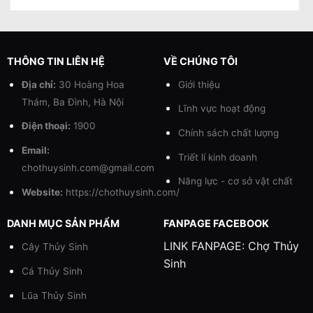
THÔNG TIN LIÊN HỆ
VỀ CHÚNG TÔI
Địa chỉ:
30 Hoàng Hoa
Giới thiệu
Thám, Ba Đình, Hà Nội
Lĩnh vực hoạt động
Điện thoại:
1900
Chính sách chất lượng
Email:
Triết lí kinh doanh
chothuysinh.com@gmail.com
Năng lực - cơ sở vật chất
Website:
https://chothuysinh.com/
DANH MỤC SẢN PHẨM
FANPAGE FACEBOOK
LINK FANPAGE:
Chợ Thủy
Cây Thủy Sinh
Sinh
Cá Thủy Sinh
Lũa Thủy Sinh