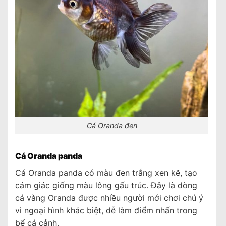
Cá Oranda đen
Cá Oranda panda
Cá Oranda panda có màu đen trắng xen kẽ, tạo
cảm giác giống màu lông gấu trúc. Đây là dòng
cá vàng Oranda được nhiều người mới chơi chú ý
vì ngoại hình khác biệt, dễ làm điểm nhấn trong
bể cá cảnh.