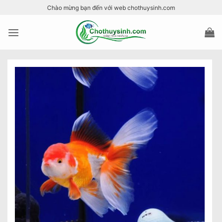
Bỏ
Chào mừng bạn đến với web chothuysinh.com
qua
nội
dung