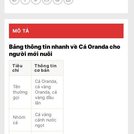
MÔ TẢ
Bảng thông tin nhanh về Cá Oranda cho
người mới nuôi
Tiêu
Thông tin
chí
cơ bản
Cá Oranda,
Tên
cá vàng
thường
Oranda, cá
gọi
vàng đầu
lân
Cá vàng
Nhóm
cảnh nước
cá
ngọt