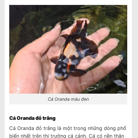
Cá Oranda màu đen
Cá Oranda đỏ trắng
Cá Oranda đỏ trắng là một trong những dòng phổ
biến nhất trên thị trường cá cảnh. Cá có nền thân