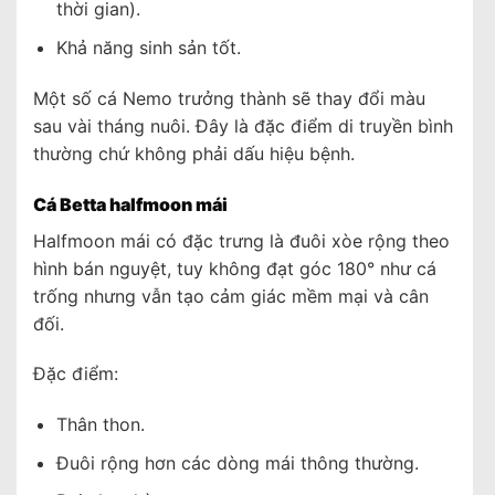
thời gian).
Khả năng sinh sản tốt.
Một số cá Nemo trưởng thành sẽ thay đổi màu
sau vài tháng nuôi. Đây là đặc điểm di truyền bình
thường chứ không phải dấu hiệu bệnh.
Cá Betta halfmoon mái
Halfmoon mái có đặc trưng là đuôi xòe rộng theo
hình bán nguyệt, tuy không đạt góc 180° như cá
trống nhưng vẫn tạo cảm giác mềm mại và cân
đối.
Đặc điểm:
Thân thon.
Đuôi rộng hơn các dòng mái thông thường.