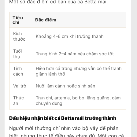
Một số đặc điểm cơ bản của cá Betta mái:
Tiêu
Đặc điểm
chí
Kích
Khoảng 4–6 cm khi trưởng thành
thước
Tuổi
Trung bình 2–4 năm nếu chăm sóc tốt
thọ
Tính
Hiền hơn cá trống nhưng vẫn có thể tranh
cách
giành lãnh thổ
Vai trò
Nuôi làm cảnh hoặc sinh sản
Thức
Trùn chỉ, artemia, bo bo, lăng quăng, cám
ăn
chuyên dụng
Dấu hiệu nhận biết cá Betta mái trưởng thành
Người mới thường chỉ nhìn vào bộ vây để phân
biệt, nhưng thực tế điều này chưa đủ. Một con cá