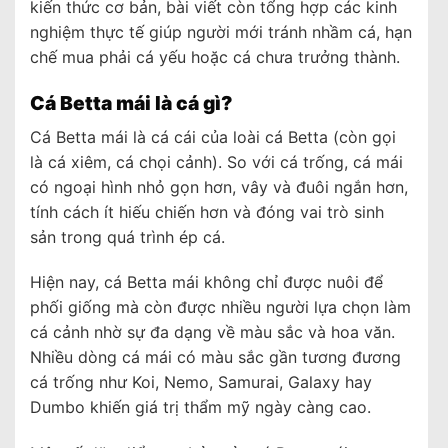
kiến thức cơ bản, bài viết còn tổng hợp các kinh
nghiệm thực tế giúp người mới tránh nhầm cá, hạn
chế mua phải cá yếu hoặc cá chưa trưởng thành.
Cá Betta mái là cá gì?
Cá Betta mái là cá cái của loài cá Betta (còn gọi
là cá xiêm, cá chọi cảnh). So với cá trống, cá mái
có ngoại hình nhỏ gọn hơn, vây và đuôi ngắn hơn,
tính cách ít hiếu chiến hơn và đóng vai trò sinh
sản trong quá trình ép cá.
Hiện nay, cá Betta mái không chỉ được nuôi để
phối giống mà còn được nhiều người lựa chọn làm
cá cảnh nhờ sự đa dạng về màu sắc và hoa văn.
Nhiều dòng cá mái có màu sắc gần tương đương
cá trống như Koi, Nemo, Samurai, Galaxy hay
Dumbo khiến giá trị thẩm mỹ ngày càng cao.