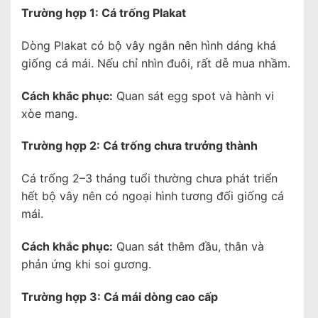
Trường hợp 1: Cá trống Plakat
Dòng Plakat có bộ vây ngắn nên hình dáng khá
giống cá mái. Nếu chỉ nhìn đuôi, rất dễ mua nhầm.
Cách khắc phục:
Quan sát egg spot và hành vi
xòe mang.
Trường hợp 2: Cá trống chưa trưởng thành
Cá trống 2–3 tháng tuổi thường chưa phát triển
hết bộ vây nên có ngoại hình tương đối giống cá
mái.
Cách khắc phục:
Quan sát thêm đầu, thân và
phản ứng khi soi gương.
Trường hợp 3: Cá mái dòng cao cấp