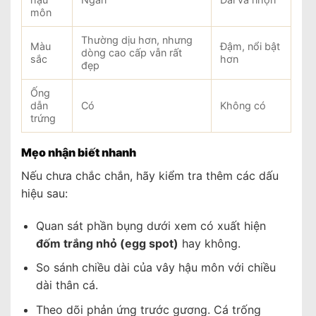
môn
Thường dịu hơn, nhưng
Màu
Đậm, nổi bật
dòng cao cấp vẫn rất
sắc
hơn
đẹp
Ống
dẫn
Có
Không có
trứng
Mẹo nhận biết nhanh
Nếu chưa chắc chắn, hãy kiểm tra thêm các dấu
hiệu sau:
Quan sát phần bụng dưới xem có xuất hiện
đốm trắng nhỏ (egg spot)
hay không.
So sánh chiều dài của vây hậu môn với chiều
dài thân cá.
Theo dõi phản ứng trước gương. Cá trống