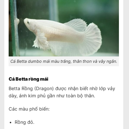
Cá Betta dumbo mái màu trắng, thân thon và vây ngắn.
Cá Betta rồng mái
Betta Rồng (Dragon) được nhận biết nhờ lớp vảy
dày, ánh kim phủ gần như toàn bộ thân.
Các màu phổ biến:
Rồng đỏ.