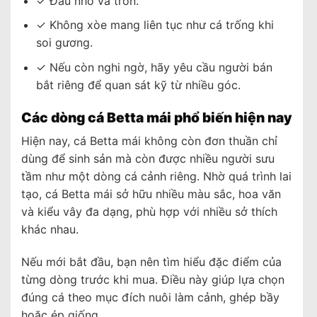
✓ Đầu nhỏ và tròn.
✓ Không xòe mang liên tục như cá trống khi
soi gương.
✓ Nếu còn nghi ngờ, hãy yêu cầu người bán
bắt riêng để quan sát kỹ từ nhiều góc.
Các dòng cá Betta mái phổ biến hiện nay
Hiện nay, cá Betta mái không còn đơn thuần chỉ
dùng để sinh sản mà còn được nhiều người sưu
tầm như một dòng cá cảnh riêng. Nhờ quá trình lai
tạo, cá Betta mái sở hữu nhiều màu sắc, hoa văn
và kiểu vây đa dạng, phù hợp với nhiều sở thích
khác nhau.
Nếu mới bắt đầu, bạn nên tìm hiểu đặc điểm của
từng dòng trước khi mua. Điều này giúp lựa chọn
đúng cá theo mục đích nuôi làm cảnh, ghép bầy
hoặc ép giống.