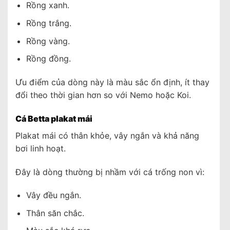
Rồng xanh.
Rồng trắng.
Rồng vàng.
Rồng đồng.
Ưu điểm của dòng này là màu sắc ổn định, ít thay
đổi theo thời gian hơn so với Nemo hoặc Koi.
Cá Betta plakat mái
Plakat mái có thân khỏe, vây ngắn và khả năng
bơi linh hoạt.
Đây là dòng thường bị nhầm với cá trống non vì:
Vây đều ngắn.
Thân săn chắc.