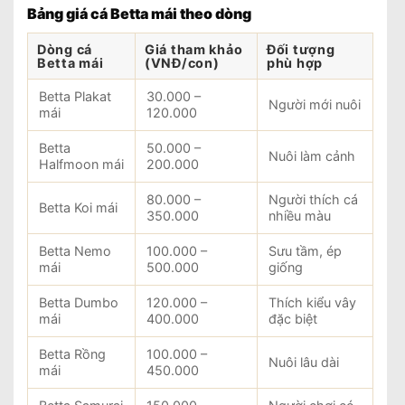
Bảng giá cá Betta mái theo dòng
Dòng cá
Giá tham khảo
Đối tượng
Betta mái
(VNĐ/con)
phù hợp
Betta Plakat
30.000 –
Người mới nuôi
mái
120.000
Betta
50.000 –
Nuôi làm cảnh
Halfmoon mái
200.000
80.000 –
Người thích cá
Betta Koi mái
350.000
nhiều màu
Betta Nemo
100.000 –
Sưu tầm, ép
mái
500.000
giống
Betta Dumbo
120.000 –
Thích kiểu vây
mái
400.000
đặc biệt
Betta Rồng
100.000 –
Nuôi lâu dài
mái
450.000