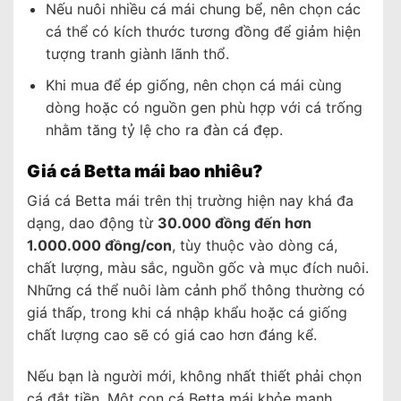
Nếu nuôi nhiều cá mái chung bể, nên chọn các
cá thể có kích thước tương đồng để giảm hiện
tượng tranh giành lãnh thổ.
Khi mua để ép giống, nên chọn cá mái cùng
dòng hoặc có nguồn gen phù hợp với cá trống
nhằm tăng tỷ lệ cho ra đàn cá đẹp.
Giá cá Betta mái bao nhiêu?
Giá cá Betta mái trên thị trường hiện nay khá đa
dạng, dao động từ
30.000 đồng đến hơn
1.000.000 đồng/con
, tùy thuộc vào dòng cá,
chất lượng, màu sắc, nguồn gốc và mục đích nuôi.
Những cá thể nuôi làm cảnh phổ thông thường có
giá thấp, trong khi cá nhập khẩu hoặc cá giống
chất lượng cao sẽ có giá cao hơn đáng kể.
Nếu bạn là người mới, không nhất thiết phải chọn
cá đắt tiền. Một con cá Betta mái khỏe mạnh,