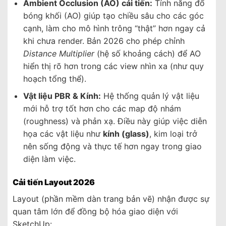
Ambient Occlusion (AO) cải tiến:
Tính năng đổ
bóng khối (AO) giúp tạo chiều sâu cho các góc
cạnh, làm cho mô hình trông “thật” hơn ngay cả
khi chưa render. Bản 2026 cho phép chỉnh
Distance Multiplier
(hệ số khoảng cách) để AO
hiển thị rõ hơn trong các view nhìn xa (như quy
hoạch tổng thể).
Vật liệu PBR & Kính:
Hệ thống quản lý vật liệu
mới hỗ trợ tốt hơn cho các map độ nhám
(roughness) và phản xạ. Điều này giúp việc diễn
họa các vật liệu như
kính (glass)
, kim loại trở
nên sống động và thực tế hơn ngay trong giao
diện làm việc.
Cải tiến Layout 2026
Layout (phần mềm dàn trang bản vẽ) nhận được sự
quan tâm lớn để đồng bộ hóa giao diện với
SketchUp: