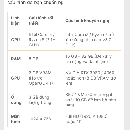
cấu hình để bạn chuẩn bị:
Linh
Cấu hình tối
Cấu hình khuyến nghị
kiện
thiểu
Intel Core i5 /
Intel Core i7 / Ryzen 7 trở
CPU
Ryzen 5 (2.1+
lên (Xung nhịp cao >3.0
GHz)
GHz)
16 GB – 32 GB (Để xử lý
RAM
8 GB
file nặng và đa nhiệm)
2 GB VRAM
NVIDIA RTX 3060 / 4060
GPU
(Hỗ trợ
hoặc hơn (8 GB VRAM trở
OpenGL 4.1)
lên)
SSD NVMe (Còn trống ít
Ổ
3 GB dung
nhất 10 GB để làm bộ nhớ
cứng
lượng trống
tạm)
Màn
Full HD (1920 x 1080)
1024 x 768
hình
hoặc 4K