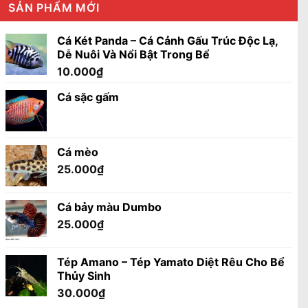
SẢN PHẨM MỚI
Cá Két Panda – Cá Cảnh Gấu Trúc Độc Lạ,
Dễ Nuôi Và Nổi Bật Trong Bể
10.000
₫
Cá sặc gấm
Cá mèo
25.000
₫
Cá bảy màu Dumbo
25.000
₫
Tép Amano – Tép Yamato Diệt Rêu Cho Bể
Thủy Sinh
30.000
₫