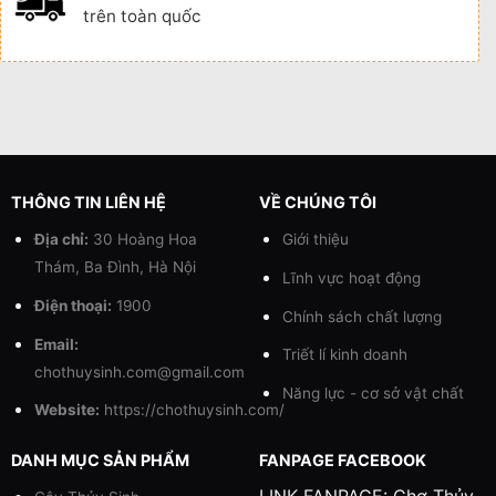
trên toàn quốc
THÔNG TIN LIÊN HỆ
VỀ CHÚNG TÔI
Địa chỉ:
30 Hoàng Hoa
Giới thiệu
Thám, Ba Đình, Hà Nội
Lĩnh vực hoạt động
Điện thoại:
1900
Chính sách chất lượng
Email:
Triết lí kinh doanh
chothuysinh.com@gmail.com
Năng lực - cơ sở vật chất
Website:
https://chothuysinh.com/
DANH MỤC SẢN PHẨM
FANPAGE FACEBOOK