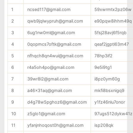
1
ncsed117@gmail.com
59xwrmtx2pz06w
2
qwb9jqlwypruh@gmail.com
e90pqw8ihhm49q
3
6ug1nw0ml@gmail.com
5fsj28avj6f5rqb
4
0qopmcs7oftk@gmail.com
qeaf2jgptl63m47
5
nfhqch8qn4wui@gmail.com
78hp3if2
6
r4a5oh4po@gmail.com
9e5i9tg1
7
39wr8l2@gmail.com
i8pz0ym60g
8
a46x31aq@gmail.com
mkfi8bsxnigq9
9
d4g78w5pghoz6@gmail.com
y1fz46nlu7onor
10
z5glo1@gmail.com
97ugs512dykw41z
11
yfanjnhoqost0h@gmail.com
isp208qk