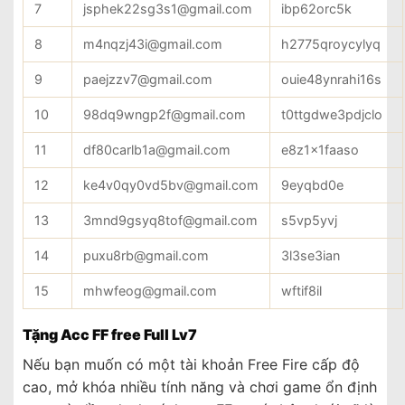
7
jsphek22sg3s1@gmail.com
ibp62orc5k
8
m4nqzj43i@gmail.com
h2775qroycylyq
9
paejzzv7@gmail.com
ouie48ynrahi16s
10
98dq9wngp2f@gmail.com
t0ttgdwe3pdjclo
11
df80carlb1a@gmail.com
e8z1x1faaso
12
ke4v0qy0vd5bv@gmail.com
9eyqbd0e
13
3mnd9gsyq8tof@gmail.com
s5vp5yvj
14
puxu8rb@gmail.com
3l3se3ian
15
mhwfeog@gmail.com
wftif8il
Tặng Acc FF free Full Lv7
Nếu bạn muốn có một tài khoản Free Fire cấp độ
cao, mở khóa nhiều tính năng và chơi game ổn định