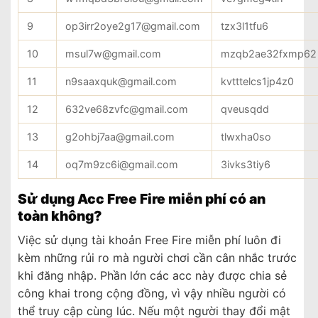
9
op3irr2oye2g17@gmail.com
tzx3l1tfu6
10
msul7w@gmail.com
mzqb2ae32fxmp62
11
n9saaxquk@gmail.com
kvtttelcs1jp4z0
12
632ve68zvfc@gmail.com
qveusqdd
13
g2ohbj7aa@gmail.com
tlwxha0so
14
oq7m9zc6i@gmail.com
3ivks3tiy6
Sử dụng Acc Free Fire miễn phí có an
toàn không?
Việc sử dụng tài khoản Free Fire miễn phí luôn đi
kèm những rủi ro mà người chơi cần cân nhắc trước
khi đăng nhập. Phần lớn các acc này được chia sẻ
công khai trong cộng đồng, vì vậy nhiều người có
thể truy cập cùng lúc. Nếu một người thay đổi mật