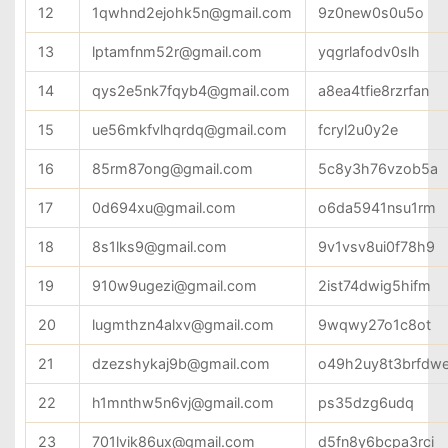
12
1qwhnd2ejohk5n@gmail.com
9z0new0s0u5o
13
lptamfnm52r@gmail.com
yqgrlafodv0slh
14
qys2e5nk7fqyb4@gmail.com
a8ea4tfie8rzrfan
15
ue56mkfvlhqrdq@gmail.com
fcryl2u0y2e
16
85rm87ong@gmail.com
5c8y3h76vzob5a
17
0d694xu@gmail.com
o6da5941nsu1rm
18
8s1lks9@gmail.com
9v1vsv8ui0f78h9
19
910w9ugezi@gmail.com
2ist74dwig5hifm
20
lugmthzn4alxv@gmail.com
9wqwy27o1c8ot
21
dzezshykaj9b@gmail.com
o49h2uy8t3brfdw
22
h1mnthw5n6vj@gmail.com
ps35dzg6udq
23
701lvik86ux@gmail.com
d5fn8y6bcpa3rci