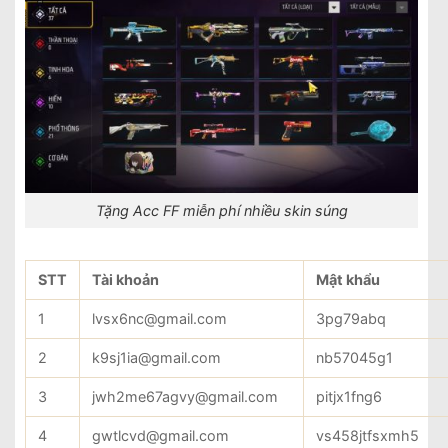
Tặng Acc FF miễn phí nhiều skin súng
STT
Tài khoản
Mật khẩu
1
lvsx6nc@gmail.com
3pg79abq
2
k9sj1ia@gmail.com
nb57045g1
3
jwh2me67agvy@gmail.com
pitjx1fng6
4
gwtlcvd@gmail.com
vs458jtfsxmh5