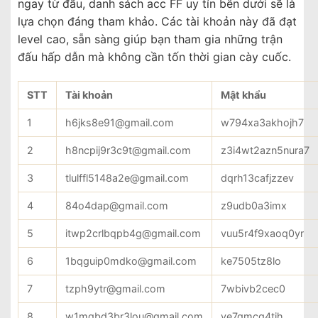
ngay từ đầu, danh sách acc FF uy tín bên dưới sẽ là
lựa chọn đáng tham khảo. Các tài khoản này đã đạt
level cao, sẵn sàng giúp bạn tham gia những trận
đấu hấp dẫn mà không cần tốn thời gian cày cuốc.
STT
Tài khoản
Mật khẩu
1
h6jks8e91@gmail.com
w794xa3akhojh7
2
h8ncpij9r3c9t@gmail.com
z3i4wt2azn5nura7
3
tlulffl5148a2e@gmail.com
dqrh13cafjzzev
4
84o4dap@gmail.com
z9udb0a3imx
5
itwp2crlbqpb4g@gmail.com
vuu5r4f9xaoq0yr
6
1bqguip0mdko@gmail.com
ke7505tz8lo
7
tzph9ytr@gmail.com
7wbivb2cec0
8
w1mqbd3br3lou@gmail.com
ve7gmcg4tih