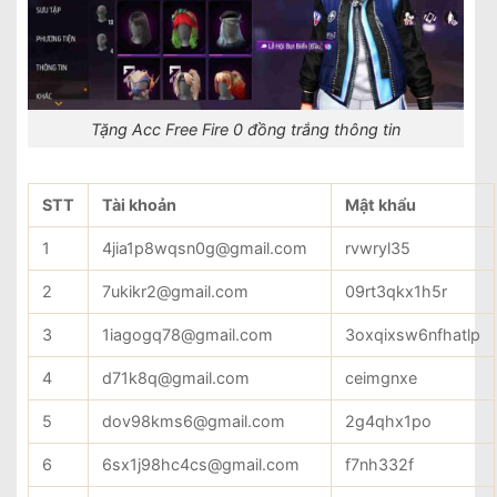
Tặng Acc Free Fire 0 đồng trắng thông tin
STT
Tài khoản
Mật khẩu
1
4jia1p8wqsn0g@gmail.com
rvwryl35
2
7ukikr2@gmail.com
09rt3qkx1h5r
3
1iagogq78@gmail.com
3oxqixsw6nfhatlp
4
d71k8q@gmail.com
ceimgnxe
5
dov98kms6@gmail.com
2g4qhx1po
6
6sx1j98hc4cs@gmail.com
f7nh332f