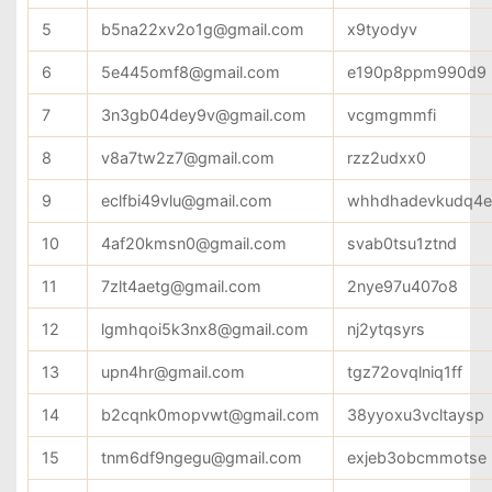
5
b5na22xv2o1g@gmail.com
x9tyodyv
6
5e445omf8@gmail.com
e190p8ppm990d9
7
3n3gb04dey9v@gmail.com
vcgmgmmfi
8
v8a7tw2z7@gmail.com
rzz2udxx0
9
eclfbi49vlu@gmail.com
whhdhadevkudq4
10
4af20kmsn0@gmail.com
svab0tsu1ztnd
11
7zlt4aetg@gmail.com
2nye97u407o8
12
lgmhqoi5k3nx8@gmail.com
nj2ytqsyrs
13
upn4hr@gmail.com
tgz72ovqlniq1ff
14
b2cqnk0mopvwt@gmail.com
38yyoxu3vcltaysp
15
tnm6df9ngegu@gmail.com
exjeb3obcmmotse