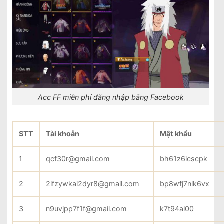
Acc FF miễn phí đăng nhập bằng Facebook
STT
Tài khoản
Mật khẩu
1
qcf30r@gmail.com
bh61z6icscpk
2
2lfzywkai2dyr8@gmail.com
bp8wfj7nlk6vx
3
n9uvjpp7f1f@gmail.com
k7t94al00