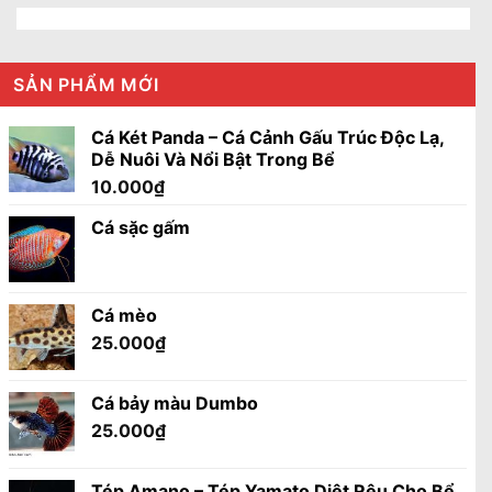
SẢN PHẨM MỚI
Cá Két Panda – Cá Cảnh Gấu Trúc Độc Lạ,
Dễ Nuôi Và Nổi Bật Trong Bể
10.000
₫
Cá sặc gấm
Cá mèo
25.000
₫
Cá bảy màu Dumbo
25.000
₫
Tép Amano – Tép Yamato Diệt Rêu Cho Bể