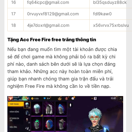
16
fq64icpc@gmail.com
bl35qsduyz88ck
17
0rvuyvxf8129@gmail.com
fdl9kaw0
18
4je7doxrl@gmail.com
x56vrvx75xrbslvu
Tặng Acc Free Fire free trắng thông tin
Nếu bạn đang muốn tìm một tài khoản được chia
sẻ để chơi game mà không phải bỏ ra bất kỳ chi
phí nào, danh sách bên dưới sẽ là lựa chọn đáng
tham khảo. Những acc này hoàn toàn miễn phí,
giúp bạn nhanh chóng tham gia trận đấu và trải
nghiệm Free Fire mà không cần lo về tiền nạp.