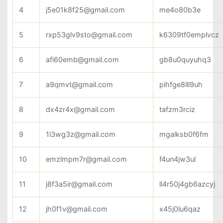
4
j5e01k8f25@gmail.com
me4o80b3e
5
rxp53glv9sto@gmail.com
k6309tf0emplvcz
6
afi60emb@gmail.com
gb8u0quyuhq3
7
a9qmvt@gmail.com
pihfge8lll9uh
8
dx4zr4x@gmail.com
tafzm3rciz
9
1l3wg3z@gmail.com
mgalksb0f6fm
10
emzlmpm7r@gmail.com
f4un4jw3ul
11
j8f3a5ir@gmail.com
ll4r50j4gb6azcyj
12
jh0f1v@gmail.com
x45j0lu6qaz