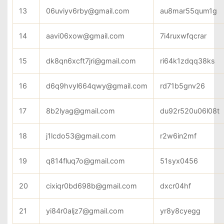
13
06uviyv6rby@gmail.com
au8mar55qum1g
14
aavi06xow@gmail.com
7i4ruxwfqcrar
15
dk8qn6xcft7jri@gmail.com
ri64k1zdqq38ks
16
d6q9hvyl664qwy@gmail.com
rd71b5gnv26
17
8b2lyag@gmail.com
du92r520u06l08t
18
j1lcdo53@gmail.com
r2w6in2mf
19
q814fluq7o@gmail.com
51syx0456
20
cixiqr0bd698b@gmail.com
dxcr04hf
21
yi84r0aljz7@gmail.com
yr8y8cyegg