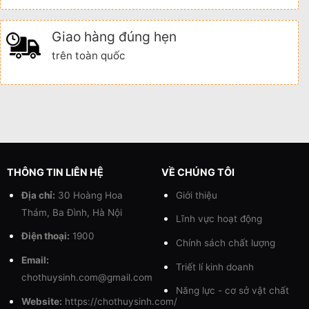
Giao hàng đúng hẹn
trên toàn quốc
THÔNG TIN LIÊN HỆ
VỀ CHÚNG TÔI
Địa chỉ:
30 Hoàng Hoa
Giới thiệu
Thám, Ba Đình, Hà Nội
Lĩnh vực hoạt động
Điện thoại:
1900
Chính sách chất lượng
Email:
Triết lí kinh doanh
chothuysinh.com@gmail.com
Năng lực - cơ sở vật chất
Website:
https://chothuysinh.com/