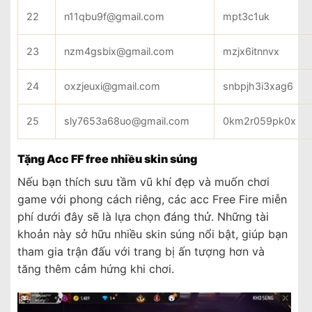
22
n11qbu9f@gmail.com
mpt3c1uk
23
nzm4gsbix@gmail.com
mzjx6itnnvx
24
oxzjeuxi@gmail.com
snbpjh3i3xag6
25
sly7653a68uo@gmail.com
0km2r059pk0x
Tặng Acc FF free nhiều skin súng
Nếu bạn thích sưu tầm vũ khí đẹp và muốn chơi
game với phong cách riêng, các acc Free Fire miễn
phí dưới đây sẽ là lựa chọn đáng thử. Những tài
khoản này sở hữu nhiều skin súng nổi bật, giúp bạn
tham gia trận đấu với trang bị ấn tượng hơn và
tăng thêm cảm hứng khi chơi.