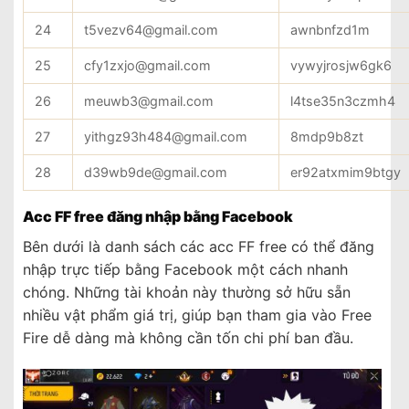
24
t5vezv64@gmail.com
awnbnfzd1m
25
cfy1zxjo@gmail.com
vywyjrosjw6gk6
26
meuwb3@gmail.com
l4tse35n3czmh4
27
yithgz93h484@gmail.com
8mdp9b8zt
28
d39wb9de@gmail.com
er92atxmim9btgy
Acc FF free đăng nhập bằng Facebook
Bên dưới là danh sách các acc FF free có thể đăng
nhập trực tiếp bằng Facebook một cách nhanh
chóng. Những tài khoản này thường sở hữu sẵn
nhiều vật phẩm giá trị, giúp bạn tham gia vào Free
Fire dễ dàng mà không cần tốn chi phí ban đầu.