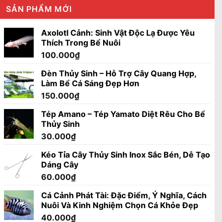
SẢN PHẨM MỚI
Axolotl Cảnh: Sinh Vật Độc Lạ Được Yêu
Thích Trong Bể Nuôi
100.000
₫
Đèn Thủy Sinh – Hỗ Trợ Cây Quang Hợp,
Làm Bể Cá Sáng Đẹp Hơn
150.000
₫
Tép Amano – Tép Yamato Diệt Rêu Cho Bể
Thủy Sinh
30.000
₫
Kéo Tỉa Cây Thủy Sinh Inox Sắc Bén, Dễ Tạo
Dáng Cây
60.000
₫
Cá Cảnh Phát Tài: Đặc Điểm, Ý Nghĩa, Cách
Nuôi Và Kinh Nghiệm Chọn Cá Khỏe Đẹp
40.000
₫