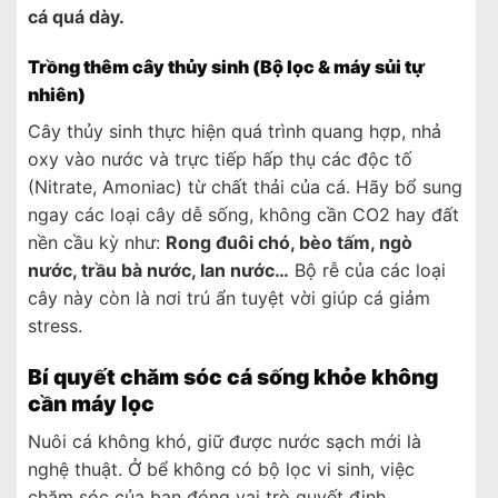
cá quá dày.
Trồng thêm cây thủy sinh (Bộ lọc & máy sủi tự
nhiên)
Cây thủy sinh thực hiện quá trình quang hợp, nhả
oxy vào nước và trực tiếp hấp thụ các độc tố
(Nitrate, Amoniac) từ chất thải của cá. Hãy bổ sung
ngay các loại cây dễ sống, không cần CO2 hay đất
nền cầu kỳ như:
Rong đuôi chó, bèo tấm, ngò
nước, trầu bà nước, lan nước…
Bộ rễ của các loại
cây này còn là nơi trú ẩn tuyệt vời giúp cá giảm
stress.
Bí quyết chăm sóc cá sống khỏe không
cần máy lọc
Nuôi cá không khó, giữ được nước sạch mới là
nghệ thuật. Ở bể không có bộ lọc vi sinh, việc
chăm sóc của bạn đóng vai trò quyết định.