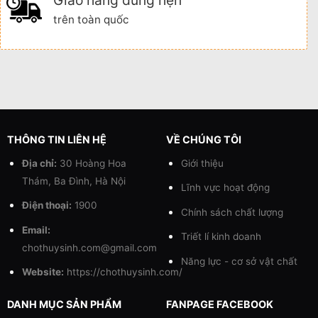
trên toàn quốc
THÔNG TIN LIÊN HỆ
VỀ CHÚNG TÔI
Địa chỉ:
30 Hoàng Hoa
Giới thiệu
Thám, Ba Đình, Hà Nội
Lĩnh vực hoạt động
Điện thoại:
1900
Chính sách chất lượng
Email:
Triết lí kinh doanh
chothuysinh.com@gmail.com
Năng lực - cơ sở vật chất
Website:
https://chothuysinh.com/
DANH MỤC SẢN PHẨM
FANPAGE FACEBOOK