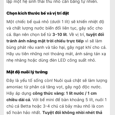
lập một hệ sinh thái thu nhỏ cân bằng tự nhiên.
Chọn kích thước bể và vị trí đặt
Một chiếc bể quá nhỏ (dưới 1 lít) sẽ khiến nhiệt độ
và chất lượng nước biến đổi liên tục, gây sốc cho
cá. Bạn nên chọn bể từ
3-10 lít
. Về vị trí,
tuyệt đối
tránh ánh nắng mặt trời chiếu trực tiếp
vì sẽ làm
bùng phát rêu xanh và tảo hại, gây ngạt khí cho cá.
Hãy ưu tiên những nơi thoáng mát, ánh sáng tán xạ
nhẹ nhàng hoặc dùng đèn LED công suất nhỏ.
Mật độ nuôi lý tưởng
Đây là yếu tố sống còn! Nuôi quá chật sẽ làm lượng
amoniac từ phân cá tăng vọt, gây ngộ độc nước.
Hãy áp dụng
công thức vàng: 1 lít nước / 1 cm
chiều dài cá
. Với bể mini để bàn khoảng 5 lít, nuôi 1
chú cá Betta hoặc 3-4 chú cá bảy màu nhỏ là con
số hoàn hảo nhất.
Tuyệt đối không nhồi nhét thả