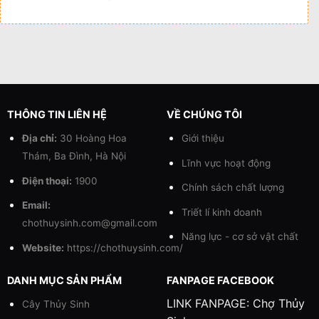
THÔNG TIN LIÊN HỆ
VỀ CHÚNG TÔI
Địa chỉ:
30 Hoàng Hoa
Giới thiệu
Thám, Ba Đình, Hà Nội
Lĩnh vực hoạt động
Điện thoại:
1900
Chính sách chất lượng
Email:
Triết lí kinh doanh
chothuysinh.com@gmail.com
Năng lực - cơ sở vật chất
Website:
https://chothuysinh.com/
DANH MỤC SẢN PHẨM
FANPAGE FACEBOOK
LINK FANPAGE:
Chợ Thủy
Cây Thủy Sinh