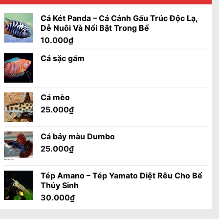
Cá Két Panda – Cá Cảnh Gấu Trúc Độc Lạ,
Dễ Nuôi Và Nổi Bật Trong Bể
10.000
₫
Cá sặc gấm
Cá mèo
25.000
₫
Cá bảy màu Dumbo
25.000
₫
Tép Amano – Tép Yamato Diệt Rêu Cho Bể
Thủy Sinh
30.000
₫