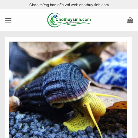
Bỏ
Chào mừng bạn đến với web chothuysinh.com
qua
nội
dung