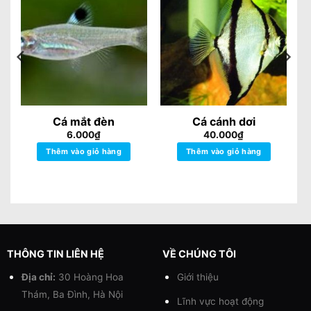
Cá mắt đèn
Cá cánh dơi
6.000
₫
40.000
₫
Thêm vào giỏ hàng
Thêm vào giỏ hàng
THÔNG TIN LIÊN HỆ
VỀ CHÚNG TÔI
Địa chỉ:
30 Hoàng Hoa
Giới thiệu
Thám, Ba Đình, Hà Nội
Lĩnh vực hoạt động