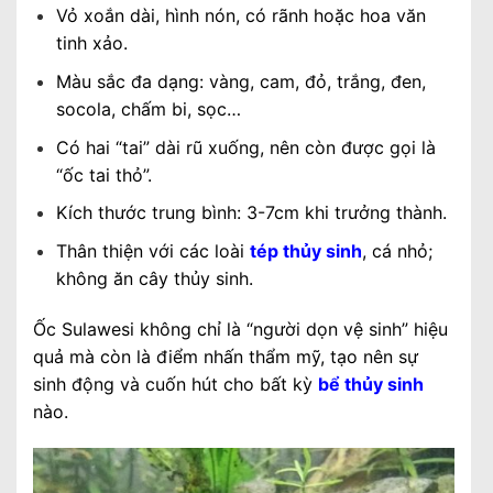
Vỏ xoắn dài, hình nón, có rãnh hoặc hoa văn
tinh xảo.
Màu sắc đa dạng: vàng, cam, đỏ, trắng, đen,
socola, chấm bi, sọc…
Có hai “tai” dài rũ xuống, nên còn được gọi là
“ốc tai thỏ”.
Kích thước trung bình: 3-7cm khi trưởng thành.
Thân thiện với các loài
tép thủy sinh
, cá nhỏ;
không ăn cây thủy sinh.
Ốc Sulawesi không chỉ là “người dọn vệ sinh” hiệu
quả mà còn là điểm nhấn thẩm mỹ, tạo nên sự
sinh động và cuốn hút cho bất kỳ
bể thủy sinh
nào.