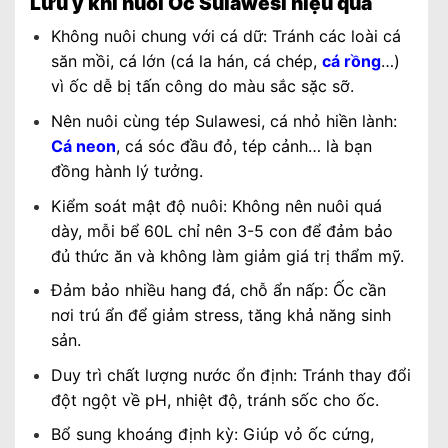
Lưu ý khi nuôi Ốc Sulawesi hiệu quả
Không nuôi chung với cá dữ: Tránh các loài cá
săn mồi, cá lớn (cá la hán, cá chép,
cá rồng
…)
vì ốc dễ bị tấn công do màu sắc sặc sỡ.
Nên nuôi cùng tép Sulawesi, cá nhỏ hiền lành:
Cá neon
, cá sóc đầu đỏ, tép cảnh… là bạn
đồng hành lý tưởng.
Kiểm soát mật độ nuôi: Không nên nuôi quá
dày, mỗi bể 60L chỉ nên 3-5 con để đảm bảo
đủ thức ăn và không làm giảm giá trị thẩm mỹ.
Đảm bảo nhiều hang đá, chỗ ẩn nấp: Ốc cần
nơi trú ẩn để giảm stress, tăng khả năng sinh
sản.
Duy trì chất lượng nước ổn định: Tránh thay đổi
đột ngột về pH, nhiệt độ, tránh sốc cho ốc.
Bổ sung khoáng định kỳ: Giúp vỏ ốc cứng,