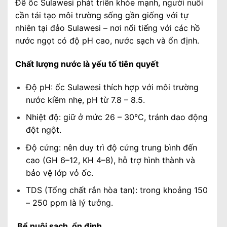
Để ốc Sulawesi phát triển khỏe mạnh, người nuôi
cần tái tạo môi trường sống gần giống với tự
nhiên tại đảo Sulawesi – nơi nổi tiếng với các hồ
nước ngọt có độ pH cao, nước sạch và ổn định.
Chất lượng nước là yếu tố tiên quyết
Độ pH: ốc Sulawesi thích hợp với môi trường
nước kiềm nhẹ, pH từ 7.8 – 8.5.
Nhiệt độ: giữ ở mức 26 – 30°C, tránh dao động
đột ngột.
Độ cứng: nên duy trì độ cứng trung bình đến
cao (GH 6–12, KH 4–8), hỗ trợ hình thành và
bảo vệ lớp vỏ ốc.
TDS (Tổng chất rắn hòa tan): trong khoảng 150
– 250 ppm là lý tưởng.
Bể nuôi sạch, ổn định