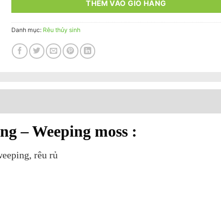
THÊM VÀO GIỎ HÀNG
Danh mục:
Rêu thủy sinh
ng – Weeping moss :
eeping, rêu rủ