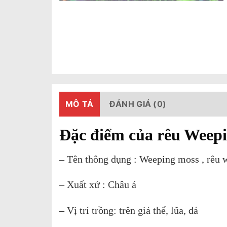
MÔ TẢ
ĐÁNH GIÁ (0)
Đặc điểm của rêu Weepi
– Tên thông dụng : Weeping moss , rêu w
– Xuất xứ : Châu á
– Vị trí trồng: trên giá thể, lũa, đá