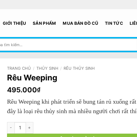
GIỚI THIỆU
SẢN PHẨM
MUA BÁN ĐỒ CŨ
TIN TỨC
LIÊ
TRANG CHỦ
/
THỦY SINH
/
RÊU THỦY SINH
Rêu Weeping
495.000
₫
Rêu Weeping khi phát triển sẽ bung tán rủ xuống rất
đây là loại rêu thủy sinh mà nhiều người chơi rất thí
Rêu Weeping số lượng