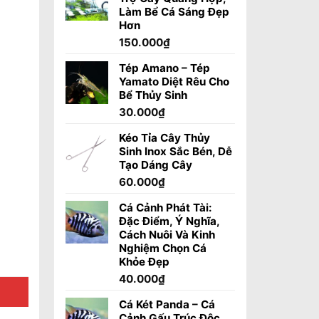
Làm Bể Cá Sáng Đẹp
Hơn
150.000
₫
Tép Amano – Tép
Yamato Diệt Rêu Cho
Bể Thủy Sinh
30.000
₫
Kéo Tỉa Cây Thủy
Sinh Inox Sắc Bén, Dễ
Tạo Dáng Cây
60.000
₫
Cá Cảnh Phát Tài:
Đặc Điểm, Ý Nghĩa,
Cách Nuôi Và Kinh
Nghiệm Chọn Cá
Khỏe Đẹp
40.000
₫
Cá Két Panda – Cá
Cảnh Gấu Trúc Độc