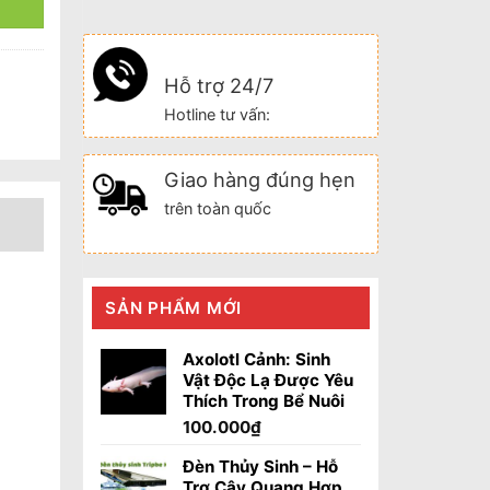
Hỗ trợ 24/7
Hotline tư vấn:
Giao hàng đúng hẹn
trên toàn quốc
SẢN PHẨM MỚI
Axolotl Cảnh: Sinh
Vật Độc Lạ Được Yêu
Thích Trong Bể Nuôi
100.000
₫
Đèn Thủy Sinh – Hỗ
Trợ Cây Quang Hợp,