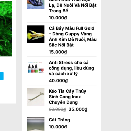
Lạ, Dễ Nuôi Và Nổi Bật
Trong Bể
10.000
₫
Cá Bảy Màu Full Gold
– Dòng Guppy Vàng
Ánh Kim Dễ Nuôi, Màu
Sắc Nổi Bật
15.000
₫
Anti Stress cho cá
công dụng, liều dùng
và cách xử lý
40.000
₫
Kéo Tỉa Cây Thủy
Sinh Cong Inox
Chuyên Dụng
Giá
Giá
60.000
₫
35.000
₫
gốc
hiện
Cát Trắng
là:
tại
60.000₫.
là:
10.000
₫