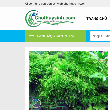
Bỏ
Chào mừng bạn đến với web chothuysinh.com
qua
nội
TRANG CHỦ
dung
Tìm
DANH MỤC SẢN PHẨM
kiếm: