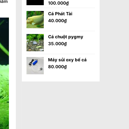
chăm
100.000
₫
Cá Phát Tài
40.000
₫
Cá chuột pygmy
35.000
₫
Máy sủi oxy bể cá
80.000
₫