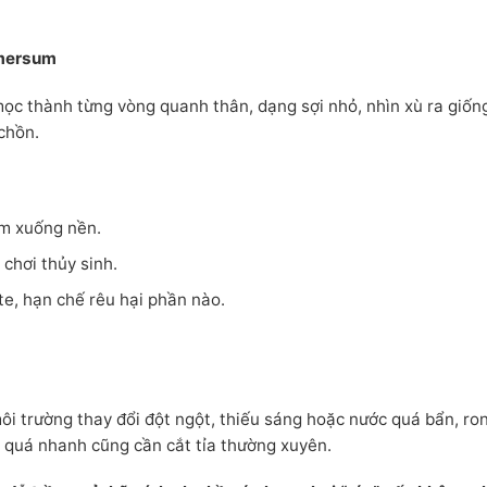
mersum
ọc thành từng vòng quanh thân, dạng sợi nhỏ, nhìn xù ra giố
 chồn.
ạm xuống nền.
 chơi thủy sinh.
ate, hạn chế rêu hại phần nào.
ôi trường thay đổi đột ngột, thiếu sáng hoặc nước quá bẩn, ro
ển quá nhanh cũng cần cắt tỉa thường xuyên.