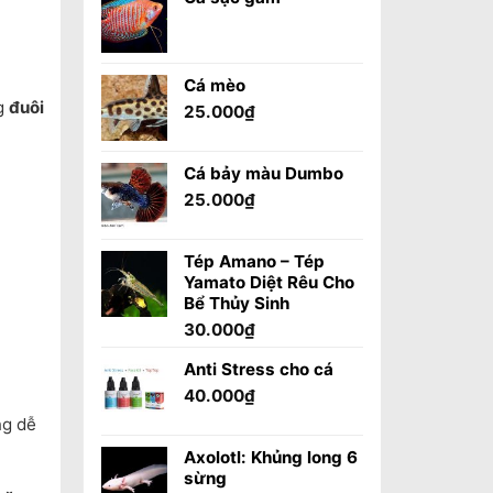
Cá mèo
ng
đuôi
25.000
₫
Cá bảy màu Dumbo
25.000
₫
Tép Amano – Tép
Yamato Diệt Rêu Cho
Bể Thủy Sinh
30.000
₫
Anti Stress cho cá
40.000
₫
ng dễ
Axolotl: Khủng long 6
sừng