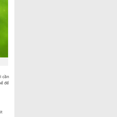
i cần
bể để
ột