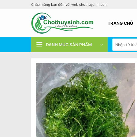
Bỏ
Chào mừng bạn đến với web chothuysinh.com
qua
nội
TRANG CHỦ
dung
Tìm
DANH MỤC SẢN PHẨM
kiếm: