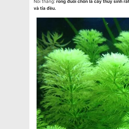
Nói thẳng:
rong đuôi chồn là cây thủy sinh rấ
và tỉa đều.