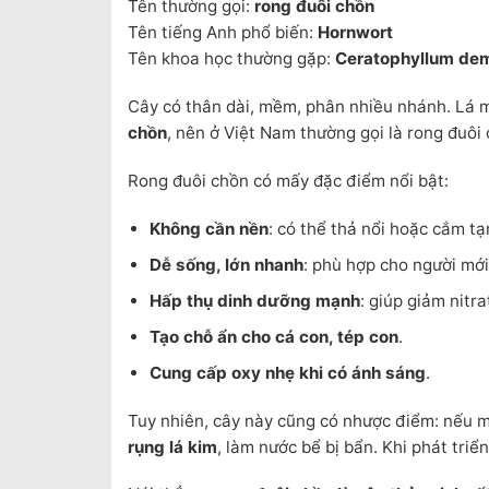
Tên thường gọi:
rong đuôi chồn
Tên tiếng Anh phổ biến:
Hornwort
Tên khoa học thường gặp:
Ceratophyllum de
Cây có thân dài, mềm, phân nhiều nhánh. Lá m
chồn
, nên ở Việt Nam thường gọi là rong đuôi
Rong đuôi chồn có mấy đặc điểm nổi bật:
Không cần nền
: có thể thả nổi hoặc cắm t
Dễ sống, lớn nhanh
: phù hợp cho người mới
Hấp thụ dinh dưỡng mạnh
: giúp giảm nitr
Tạo chỗ ẩn cho cá con, tép con
.
Cung cấp oxy nhẹ khi có ánh sáng
.
Tuy nhiên, cây này cũng có nhược điểm: nếu m
rụng lá kim
, làm nước bể bị bẩn. Khi phát tri