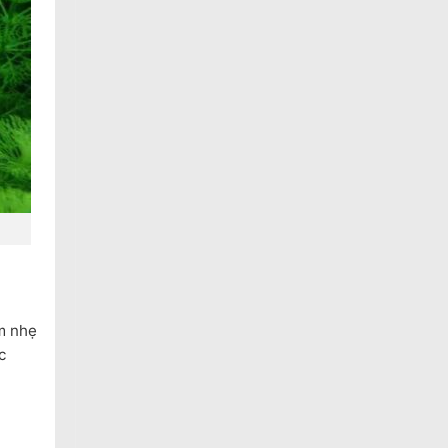
ắm nhẹ
c