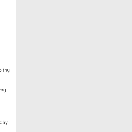
p thụ
ững
 Cây