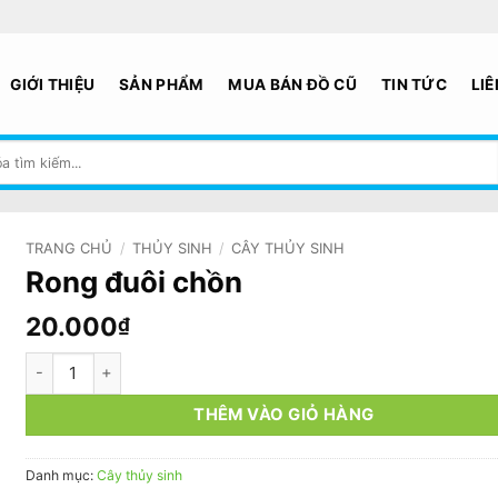
GIỚI THIỆU
SẢN PHẨM
MUA BÁN ĐỒ CŨ
TIN TỨC
LIÊ
TRANG CHỦ
/
THỦY SINH
/
CÂY THỦY SINH
Rong đuôi chồn
20.000
₫
Rong đuôi chồn số lượng
THÊM VÀO GIỎ HÀNG
Danh mục:
Cây thủy sinh