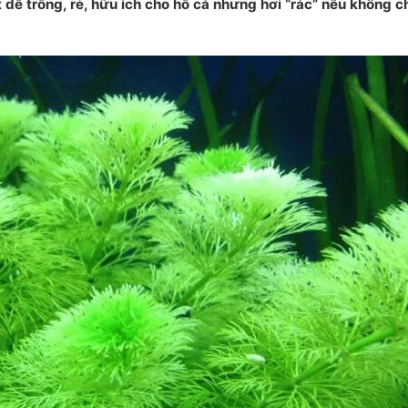
t dễ trồng, rẻ, hữu ích cho hồ cá nhưng hơi “rác” nếu không 